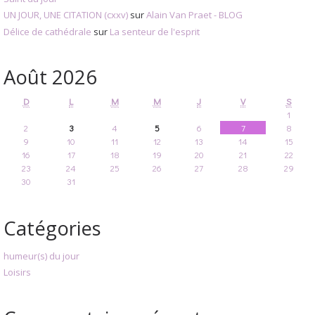
UN JOUR, UNE CITATION (cxxv)
sur
Alain Van Praet - BLOG
Délice de cathédrale
sur
La senteur de l'esprit
Août 2026
D
L
M
M
J
V
S
1
2
3
4
5
6
7
8
9
10
11
12
13
14
15
16
17
18
19
20
21
22
23
24
25
26
27
28
29
30
31
Catégories
humeur(s) du jour
Loisirs