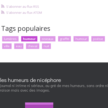
S'abonner au flux RSS
S'abonner au flux ATOM
Tags populaires
lumières
humeur
oiseaux
graffiti
humour
poésie
ville
eau
cheval
nuit
les humeurs de nicéphore
journal ni intime ni sérieux, au gré de mes humeurs, sans ordre ni
raison mais avec des images.