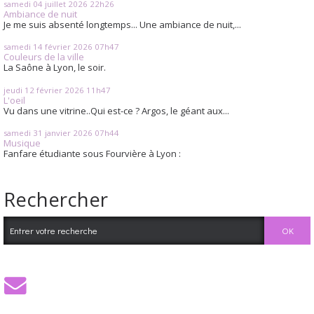
samedi 04
juillet 2026
22h26
Ambiance de nuit
Je me suis absenté longtemps... Une ambiance de nuit,...
samedi 14
février 2026
07h47
Couleurs de la ville
La Saône à Lyon, le soir.
jeudi 12
février 2026
11h47
L'oeil
Vu dans une vitrine..Qui est-ce ? Argos, le géant aux...
samedi 31
janvier 2026
07h44
Musique
Fanfare étudiante sous Fourvière à Lyon :
Rechercher