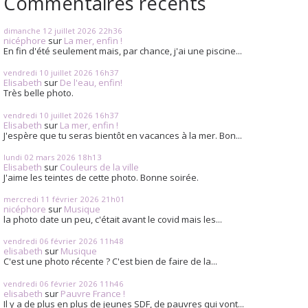
Commentaires récents
dimanche 12
juillet 2026
22h36
nicéphore
sur
La mer, enfin !
En fin d'été seulement mais, par chance, j'ai une piscine...
vendredi 10
juillet 2026
16h37
Elisabeth
sur
De l'eau, enfin!
Très belle photo.
vendredi 10
juillet 2026
16h37
Elisabeth
sur
La mer, enfin !
J'espère que tu seras bientôt en vacances à la mer. Bon...
lundi 02
mars 2026
18h13
Elisabeth
sur
Couleurs de la ville
J'aime les teintes de cette photo. Bonne soirée.
mercredi 11
février 2026
21h01
nicéphore
sur
Musique
la photo date un peu, c'était avant le covid mais les...
vendredi 06
février 2026
11h48
elisabeth
sur
Musique
C'est une photo récente ? C'est bien de faire de la...
vendredi 06
février 2026
11h46
elisabeth
sur
Pauvre France !
Il y a de plus en plus de jeunes SDF, de pauvres qui vont...