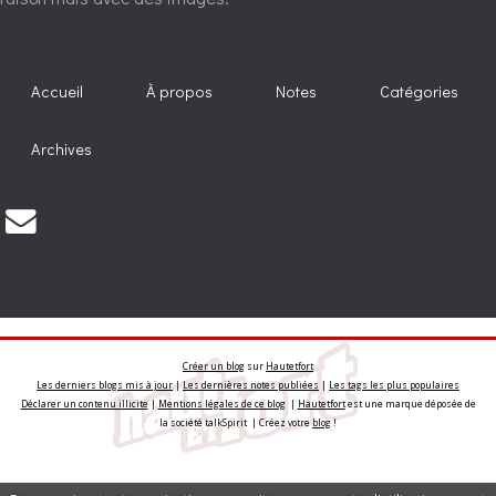
Accueil
À propos
Notes
Catégories
Archives
Créer un blog
sur
Hautetfort
Les derniers blogs mis à jour
|
Les dernières notes publiées
|
Les tags les plus populaires
Déclarer un contenu illicite
|
Mentions légales de ce blog
|
Hautetfort
est une marque déposée de
la société talkSpirit | Créez votre
blog
!