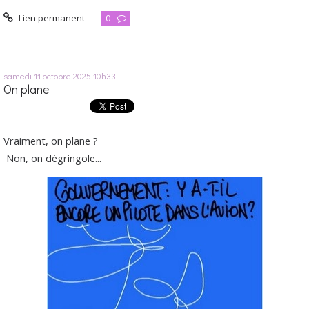
Lien permanent
0
samedi 11
octobre 2025
10h33
On plane
Vraiment, on plane ?
Non, on dégringole...