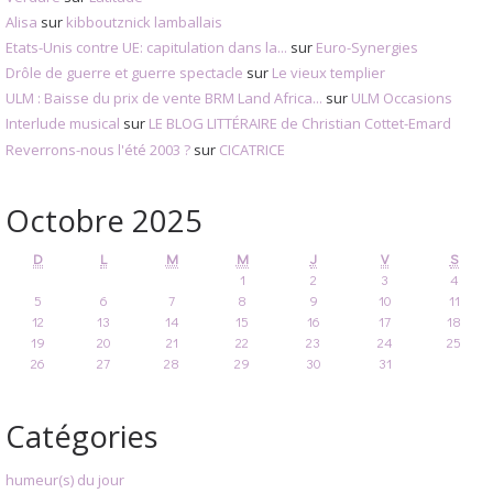
Alisa
sur
kibboutznick lamballais
Etats-Unis contre UE: capitulation dans la...
sur
Euro-Synergies
Drôle de guerre et guerre spectacle
sur
Le vieux templier
ULM : Baisse du prix de vente BRM Land Africa...
sur
ULM Occasions
Interlude musical
sur
LE BLOG LITTÉRAIRE de Christian Cottet-Emard
Reverrons-nous l'été 2003 ?
sur
CICATRICE
Octobre 2025
D
L
M
M
J
V
S
1
2
3
4
5
6
7
8
9
10
11
12
13
14
15
16
17
18
19
20
21
22
23
24
25
26
27
28
29
30
31
Catégories
humeur(s) du jour