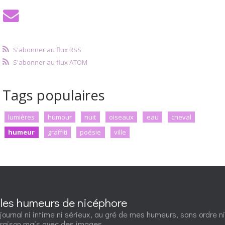
S'abonner au flux RSS
S'abonner au flux ATOM
Tags populaires
lumières
humour
nuit
oiseaux
eau
cheval
humeur
graffiti
poésie
ville
les humeurs de nicéphore
journal ni intime ni sérieux, au gré de mes humeurs, sans ordre ni
raison mais avec des images.