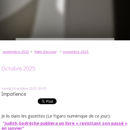
septembre 2025
Page d'accueil
novembre 2025
Octobre 2025
mardi 14
octobre 2025
10h51
Impatience
Je lis dans les gazettes (Le Figaro numérique de ce jour):
"
Judith Godrèche publiera un livre « revisitant son passé »
en janvier"