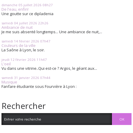
dimanche 05
juillet 2026
08h27
De l'eau, enfin!
Une goutte sur ce dipladenia
samedi 04
juillet 2026
22h26
Ambiance de nuit
Je me suis absenté longtemps... Une ambiance de nuit,...
samedi 14
février 2026
07h47
Couleurs de la ville
La Saône à Lyon, le soir.
jeudi 12
février 2026
11h47
L'oeil
Vu dans une vitrine..Qui est-ce ? Argos, le géant aux...
samedi 31
janvier 2026
07h44
Musique
Fanfare étudiante sous Fourvière à Lyon :
Rechercher