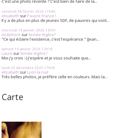
C'est une photo récente ? C'est bien de faire de la...
vendredi 06
février 2026
11h46
elisabeth
sur
Pauvre France !
Il y a de plus en plus de jeunes SDF, de pauvres qui vont...
mercredi 14
janvier 2026
13h31
nicéphore
sur
Année légère?
"Ce qui éclaire l'existence, c'est l'espérance." (Jean...
samedi 10
janvier 2026
12h18
Laure
sur
Année légère?
Moi j'y crois :-) J'espére et je vous souhaite que...
lundi 22
décembre 2025
17h58
elisabeth
sur
Lyon la nuit
Très belles photos, je préfère celle en couleurs. Mais la...
Carte