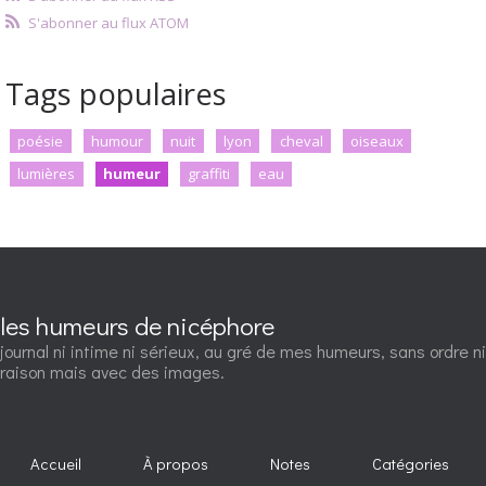
S'abonner au flux ATOM
Tags populaires
poésie
humour
nuit
lyon
cheval
oiseaux
lumières
humeur
graffiti
eau
les humeurs de nicéphore
journal ni intime ni sérieux, au gré de mes humeurs, sans ordre ni
raison mais avec des images.
Accueil
À propos
Notes
Catégories