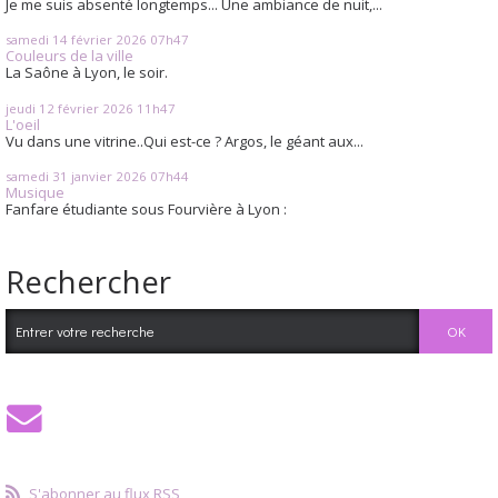
Je me suis absenté longtemps... Une ambiance de nuit,...
samedi 14
février 2026
07h47
Couleurs de la ville
La Saône à Lyon, le soir.
jeudi 12
février 2026
11h47
L'oeil
Vu dans une vitrine..Qui est-ce ? Argos, le géant aux...
samedi 31
janvier 2026
07h44
Musique
Fanfare étudiante sous Fourvière à Lyon :
Rechercher
S'abonner au flux RSS