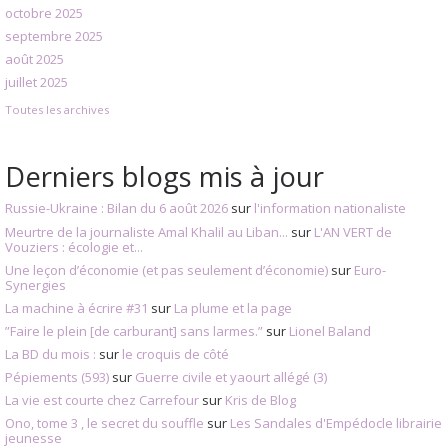
octobre 2025
septembre 2025
août 2025
juillet 2025
Toutes les archives
Derniers blogs mis à jour
Russie-Ukraine : Bilan du 6 août 2026
sur
l'information nationaliste
Meurtre de la journaliste Amal Khalil au Liban...
sur
L'AN VERT de
Vouziers : écologie et...
Une leçon d’économie (et pas seulement d’économie)
sur
Euro-
Synergies
La machine à écrire #31
sur
La plume et la page
”Faire le plein [de carburant] sans larmes.”
sur
Lionel Baland
La BD du mois :
sur
le croquis de côté
Pépiements (593)
sur
Guerre civile et yaourt allégé (3)
La vie est courte chez Carrefour
sur
Kris de Blog
Ono, tome 3 , le secret du souffle
sur
Les Sandales d'Empédocle librairie
jeunesse