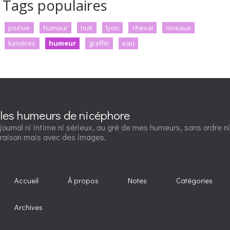
Tags populaires
poésie
humour
nuit
lyon
cheval
oiseaux
lumières
humeur
graffiti
eau
les humeurs de nicéphore
journal ni intime ni sérieux, au gré de mes humeurs, sans ordre ni
raison mais avec des images.
Accueil
À propos
Notes
Catégories
Archives