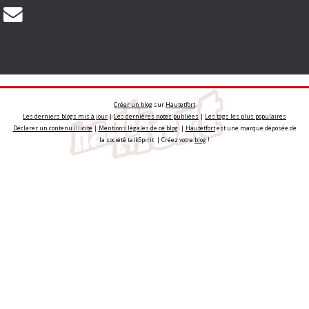
Créer un blog
sur
Hautetfort
Les derniers blogs mis à jour
|
Les dernières notes publiées
|
Les tags les plus populaires
Déclarer un contenu illicite
|
Mentions légales de ce blog
|
Hautetfort
est une marque déposée de
la société talkSpirit | Créez votre
blog
!