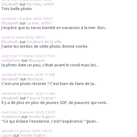
Elisabeth
sur
De l'eau, enfin!
Très belle photo.
vendredi 10
juillet 2026
16h37
Elisabeth
sur
La mer, enfin !
J'espère que tu seras bientôt en vacances à la mer. Bon...
lundi 02
mars 2026
18h13
Elisabeth
sur
Couleurs de la ville
J'aime les teintes de cette photo. Bonne soirée.
mercredi 11
février 2026
21h01
nicéphore
sur
Musique
la photo date un peu, c'était avant le covid mais les...
vendredi 06
février 2026
11h48
elisabeth
sur
Musique
C'est une photo récente ? C'est bien de faire de la...
vendredi 06
février 2026
11h46
elisabeth
sur
Pauvre France !
Il y a de plus en plus de jeunes SDF, de pauvres qui vont...
mercredi 14
janvier 2026
13h31
nicéphore
sur
Année légère?
"Ce qui éclaire l'existence, c'est l'espérance." (Jean...
samedi 10
janvier 2026
12h18
Laure
sur
Année légère?