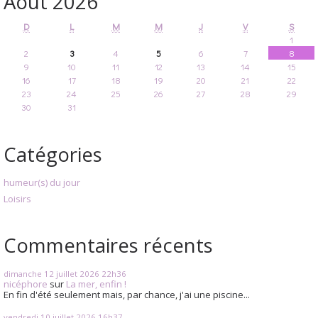
Août 2026
D
L
M
M
J
V
S
1
2
3
4
5
6
7
8
9
10
11
12
13
14
15
16
17
18
19
20
21
22
23
24
25
26
27
28
29
30
31
Catégories
humeur(s) du jour
Loisirs
Commentaires récents
dimanche 12
juillet 2026
22h36
nicéphore
sur
La mer, enfin !
En fin d'été seulement mais, par chance, j'ai une piscine...
vendredi 10
juillet 2026
16h37