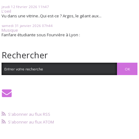
jeudi 12
février 2026
11h47
L'oeil
Vu dans une vitrine..Qui est-ce ? Argos, le géant aux...
samedi 31
janvier 2026
07h44
Musique
Fanfare étudiante sous Fourvière à Lyon :
Rechercher
S'abonner au flux RSS
S'abonner au flux ATOM