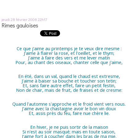
jeudi 28
février 2008
22h17
Rimes gauloises
C
e que j'aime au printemps je te veux dire mesme :
J'aime à flairer la rose, et l'oeillet, et le thym;
J'aime à faire des vers et me lever matin
Pour, au chant des oiseaux, chanter celle que j'aime,
En été, dans un val, quand le chaud est extresme,
J'aime à baiser sa bouche et toucher son tetin;
Et, sans faire autre effet, faire un petit festin,
Non de chair, mais de fruit, de fraises et de cresme:
Quand l'automne s'approche et le froid vient vers nous.
J'aime avec la chastaigne avoir le bon vin doux
Et, assis près du feu, faire nue chère lie.
En hiver, je ne puis sortir de la maison
Si n'est au soir masqué; mais en toute saison,
J'aime fort à coucher dans les bras de ma mie.