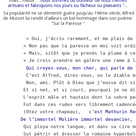
artisans et fabriquons nos jours ou fâcheux ou plaisants
"
...
Sa popularité ne se démentit guère jusqu'au 19ème siècle; Alfred
de Musset lui rendit d'ailleurs un bel hommage dans son poème
"Sur la Paresse "
         « 
Oui, j’écris rarement, et me plais de 
       « Non pas que la paresse en moi soit ordi
       « Mais, sitôt que je prends la plume à ce
       « Je crois prendre en galère une rame à l
Qui croyez-vous, mon cher, qui parle de 
        C’est Alfred, direz-vous, ou le diable m
        Non, ami. Plût à Dieu que j’eusse dit si
       Et si net, et si court, pourquoi je ne di
       L’esprit mâle et hautain dont la sobre pe
       Fut dans ces rudes vers librement cadencé
       (Otez votre chapeau),   
c’est Mathurin Re
De l’immortel Molière immortel devancier,
       Qui ploya notre langue, et dans sa cire m
       Sut pétrir et dresser la romaine hyperbol