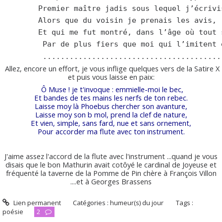
       Premier maître jadis sous lequel j’écrivi
       Alors que du voisin je prenais les avis, 
       Et qui me fut montré, dans l’âge où tout 
        Par de plus fiers que moi qui l’imitent 
         ........................................
Allez, encore un effort, je vous inflige quelques vers de la Satire X
et puis vous laisse en paix:
Ô Muse ! je t'invoque : emmielle-moi le bec,
Et bandes de tes mains les nerfs de ton rebec.
Laisse moy là Phoebus chercher son avanture,
Laisse moy son b mol, prend la clef de nature,
Et vien, simple, sans fard, nue et sans ornement,
Pour accorder ma flute avec ton instrument.
J'aime assez l'accord de la flute avec l'instrument ...quand je vous
disais que le bon Mathurin avait cotôyé le cardinal de Joyeuse et
fréquenté la taverne de la Pomme de Pin chère à François Villon
....et à Georges Brassens
Lien permanent
Catégories :
humeur(s) du jour
Tags :
poésie
2