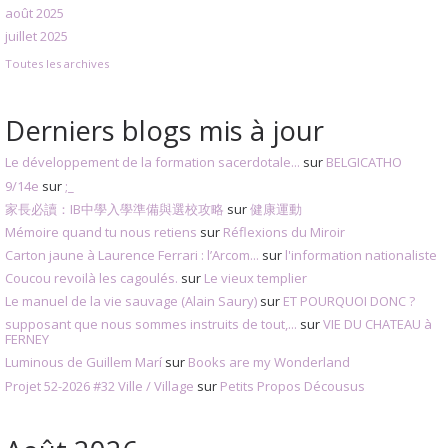
août 2025
juillet 2025
Toutes les archives
Derniers blogs mis à jour
Le développement de la formation sacerdotale...
sur
BELGICATHO
9/14e
sur
;_
家長必讀：IB中學入學準備與選校攻略
sur
健康運動
Mémoire quand tu nous retiens
sur
Réflexions du Miroir
Carton jaune à Laurence Ferrari : l’Arcom...
sur
l'information nationaliste
Coucou revoilà les cagoulés.
sur
Le vieux templier
Le manuel de la vie sauvage (Alain Saury)
sur
ET POURQUOI DONC ?
supposant que nous sommes instruits de tout,...
sur
VIE DU CHATEAU à
FERNEY
Luminous de Guillem Marí
sur
Books are my Wonderland
Projet 52-2026 #32 Ville / Village
sur
Petits Propos Décousus