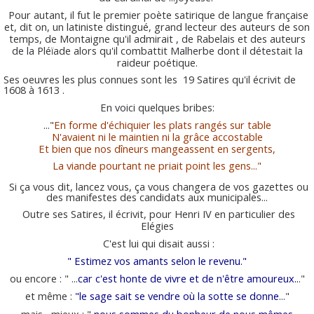
Pour autant, il fut le premier poète satirique de langue française
et, dit on, un latiniste distingué, grand lecteur des auteurs de son
temps, de Montaigne qu'il admirait , de Rabelais et des auteurs
de la Pléïade alors qu'il combattit Malherbe dont il détestait la
raideur poétique.
Ses oeuvres les plus connues sont les 19 Satires qu'il écrivit de
1608 à 1613 .
En voici quelques bribes:
..."
En forme d'échiquier les plats rangés sur table
N'avaient ni le maintien ni la grâce accostable
Et bien que nos dîneurs mangeassent en sergents,
La viande pourtant ne priait point les gens..."
Si ça vous dit, lancez vous, ça vous changera de vos gazettes ou
des manifestes des candidats aux municipales...
Outre ses Satires, il écrivit, pour Henri IV en particulier des
Elégies
C'est lui qui disait aussi :
"
Estimez vos amants selon le revenu."
ou encore : " ..
.
car c'est honte de vivre et de n'être amoureux.
.
."
et même :
"
le sage sait se vendre où la sotte se donne
..."
mais , mieux : "
nous sommes du bonheur de nous mêmes