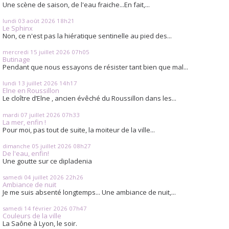
Une scène de saison, de l'eau fraiche...En fait,...
lundi 03
août 2026
18h21
Le Sphinx
Non, ce n'est pas la hiératique sentinelle au pied des...
mercredi 15
juillet 2026
07h05
Butinage
Pendant que nous essayons de résister tant bien que mal...
lundi 13
juillet 2026
14h17
Elne en Roussillon
Le cloître d’Elne , ancien évêché du Roussillon dans les...
mardi 07
juillet 2026
07h33
La mer, enfin !
Pour moi, pas tout de suite, la moiteur de la ville...
dimanche 05
juillet 2026
08h27
De l'eau, enfin!
Une goutte sur ce dipladenia
samedi 04
juillet 2026
22h26
Ambiance de nuit
Je me suis absenté longtemps... Une ambiance de nuit,...
samedi 14
février 2026
07h47
Couleurs de la ville
La Saône à Lyon, le soir.