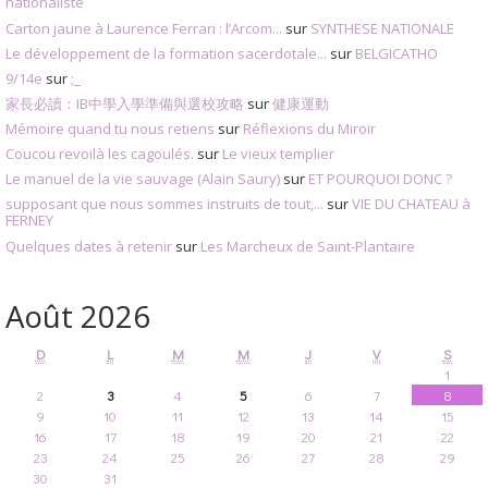
nationaliste
Carton jaune à Laurence Ferrari : l’Arcom...
sur
SYNTHESE NATIONALE
Le développement de la formation sacerdotale...
sur
BELGICATHO
9/14e
sur
;_
家長必讀：IB中學入學準備與選校攻略
sur
健康運動
Mémoire quand tu nous retiens
sur
Réflexions du Miroir
Coucou revoilà les cagoulés.
sur
Le vieux templier
Le manuel de la vie sauvage (Alain Saury)
sur
ET POURQUOI DONC ?
supposant que nous sommes instruits de tout,...
sur
VIE DU CHATEAU à
FERNEY
Quelques dates à retenir
sur
Les Marcheux de Saint-Plantaire
Août 2026
D
L
M
M
J
V
S
1
2
3
4
5
6
7
8
9
10
11
12
13
14
15
16
17
18
19
20
21
22
23
24
25
26
27
28
29
30
31