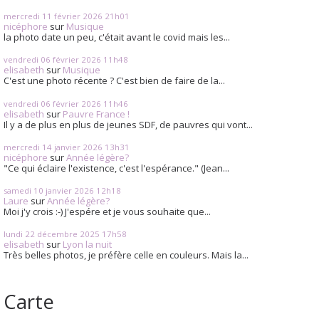
mercredi 11
février 2026
21h01
nicéphore
sur
Musique
la photo date un peu, c'était avant le covid mais les...
vendredi 06
février 2026
11h48
elisabeth
sur
Musique
C'est une photo récente ? C'est bien de faire de la...
vendredi 06
février 2026
11h46
elisabeth
sur
Pauvre France !
Il y a de plus en plus de jeunes SDF, de pauvres qui vont...
mercredi 14
janvier 2026
13h31
nicéphore
sur
Année légère?
"Ce qui éclaire l'existence, c'est l'espérance." (Jean...
samedi 10
janvier 2026
12h18
Laure
sur
Année légère?
Moi j'y crois :-) J'espére et je vous souhaite que...
lundi 22
décembre 2025
17h58
elisabeth
sur
Lyon la nuit
Très belles photos, je préfère celle en couleurs. Mais la...
Carte