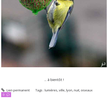
... à bientôt !
Lien permanent
Tags :
lumières
,
ville
,
lyon
,
nuit
,
oiseaux
0