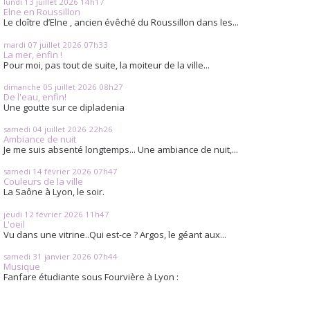
lundi 13
juillet 2026
14h17
Elne en Roussillon
Le cloître d’Elne , ancien évêché du Roussillon dans les...
mardi 07
juillet 2026
07h33
La mer, enfin !
Pour moi, pas tout de suite, la moiteur de la ville...
dimanche 05
juillet 2026
08h27
De l'eau, enfin!
Une goutte sur ce dipladenia
samedi 04
juillet 2026
22h26
Ambiance de nuit
Je me suis absenté longtemps... Une ambiance de nuit,...
samedi 14
février 2026
07h47
Couleurs de la ville
La Saône à Lyon, le soir.
jeudi 12
février 2026
11h47
L'oeil
Vu dans une vitrine..Qui est-ce ? Argos, le géant aux...
samedi 31
janvier 2026
07h44
Musique
Fanfare étudiante sous Fourvière à Lyon :