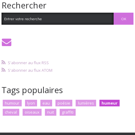
Rechercher
S'abonner au flux RSS
S'abonner au flux ATOM
Tags populaires
humour
lyon
eau
poésie
lumières
humeur
cheval
oiseaux
nuit
graffiti