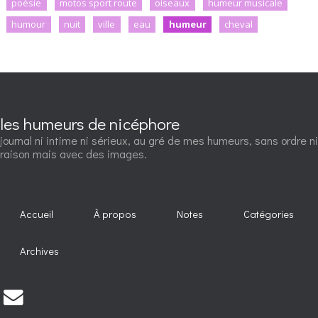
poésie
motos sport route
oiseaux
humeur musicale
humour
nuit
ville
eau
humeur
cheval
les humeurs de nicéphore
journal ni intime ni sérieux, au gré de mes humeurs, sans ordre ni
raison mais avec des images.
Accueil
À propos
Notes
Catégories
Archives