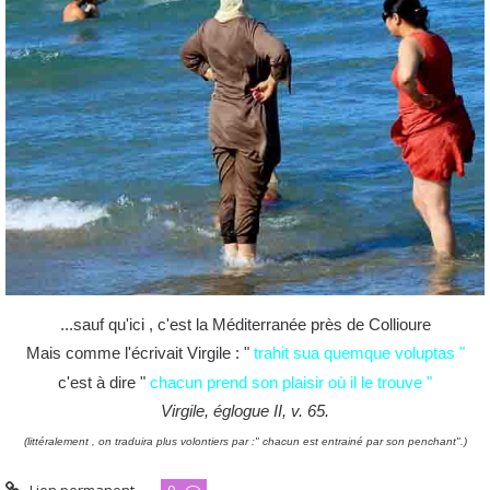
...sauf qu'ici , c'est la Méditerranée près de Collioure
Mais comme l'écrivait Virgile : "
trahit sua quemque voluptas "
c'est à dire "
chacun prend son plaisir où il le trouve "
Virgile, églogue II, v. 65.
(littéralement , on traduira plus volontiers par :" chacun est entrainé par son penchant".)