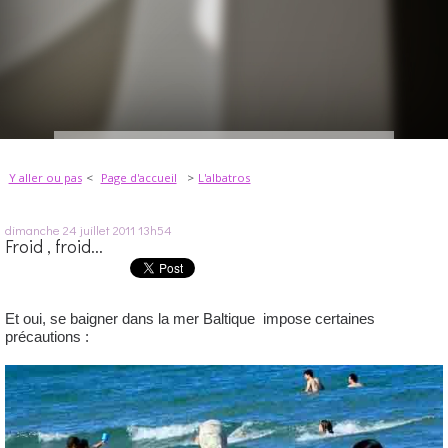
Y aller ou pas
Page d'accueil
L'albatros
dimanche 24
juillet 2011
13h54
Froid , froid...
Et oui, se baigner dans la mer Baltique impose certaines
précautions :