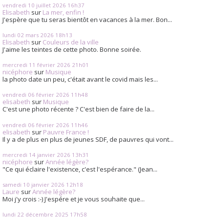
vendredi 10
juillet 2026
16h37
Elisabeth
sur
La mer, enfin !
J'espère que tu seras bientôt en vacances à la mer. Bon...
lundi 02
mars 2026
18h13
Elisabeth
sur
Couleurs de la ville
J'aime les teintes de cette photo. Bonne soirée.
mercredi 11
février 2026
21h01
nicéphore
sur
Musique
la photo date un peu, c'était avant le covid mais les...
vendredi 06
février 2026
11h48
elisabeth
sur
Musique
C'est une photo récente ? C'est bien de faire de la...
vendredi 06
février 2026
11h46
elisabeth
sur
Pauvre France !
Il y a de plus en plus de jeunes SDF, de pauvres qui vont...
mercredi 14
janvier 2026
13h31
nicéphore
sur
Année légère?
"Ce qui éclaire l'existence, c'est l'espérance." (Jean...
samedi 10
janvier 2026
12h18
Laure
sur
Année légère?
Moi j'y crois :-) J'espére et je vous souhaite que...
lundi 22
décembre 2025
17h58