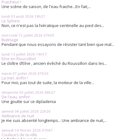
Fraicheur !
Une scène de saison, de l'eau fraiche...En fait,...
lundi 03
août 2026
18h21
Le Sphinx
Non, ce n'est pas la hiératique sentinelle au pied des...
mercredi 15
juillet 2026
07h05
Butinage
Pendant que nous essayons de résister tant bien que mal...
lundi 13
juillet 2026
14h17
Elne en Roussillon
Le cloître d’Elne , ancien évêché du Roussillon dans les...
mardi 07
juillet 2026
07h33
La mer, enfin !
Pour moi, pas tout de suite, la moiteur de la ville...
dimanche 05
juillet 2026
08h27
De l'eau, enfin!
Une goutte sur ce dipladenia
samedi 04
juillet 2026
22h26
Ambiance de nuit
Je me suis absenté longtemps... Une ambiance de nuit,...
samedi 14
février 2026
07h47
Couleurs de la ville