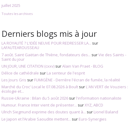
juillet 2025
Toutes les archives
Derniers blogs mis à jour
LA ROYAUTÉ ? L'IDÉE NEUVE POUR REDRESSER LA...
sur
LAFAUTEAROUSSEAU
7 août. Saint Gaëtan de Thiène, fondateurs des...
sur
Vie des Saints -
Saint du jour
UN JOUR, UNE CITATION (cxxv)
sur
Alain Van Praet - BLOG
Délice de cathédrale
sur
La senteur de l'esprit
Les Jours Gris
sur
FUMIGÈNE - Derrière l'écran de fumée, la réalité
Marché du Croc' Local le 07.08.2026 à Boult
sur
L'AN VERT de Vouziers :
écologie et...
Russie-Ukraine : Bilan du 5 août 2026
sur
l'information nationaliste
Humour. France Inter vient de présenter...
sur
XYZ, ABCD
Ulrich Siegmund exprime des doutes quant à...
sur
Lionel Baland
Le Japon et l’Arabie Saoudite mettent...
sur
Euro-Synergies