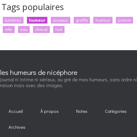
Tags populaires
lumières
humeur
oiseaux
graffiti
humour
poésie
ville
eau
cheval
nuit
les humeurs de nicéphore
journal ni intime ni sérieux, au gré de mes humeurs, sans ordre ni
raison mais avec des images.
Accueil
À propos
Notes
Catégories
Archives