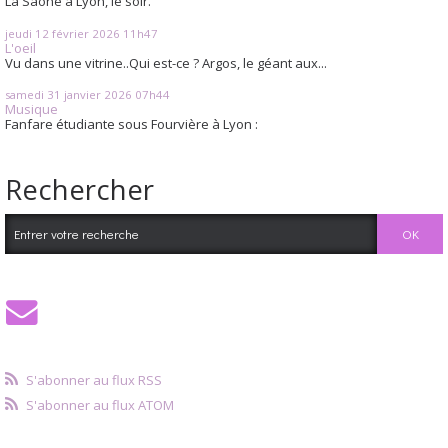
La Saône à Lyon, le soir.
jeudi 12
février 2026
11h47
L'oeil
Vu dans une vitrine..Qui est-ce ? Argos, le géant aux...
samedi 31
janvier 2026
07h44
Musique
Fanfare étudiante sous Fourvière à Lyon :
Rechercher
S'abonner au flux RSS
S'abonner au flux ATOM