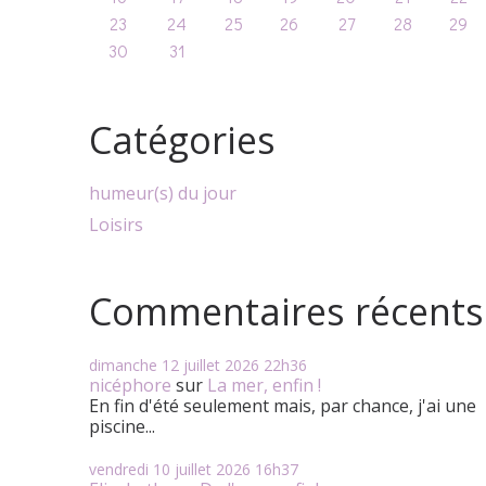
23
24
25
26
27
28
29
30
31
Catégories
humeur(s) du jour
Loisirs
Commentaires récents
dimanche 12
juillet 2026
22h36
nicéphore
sur
La mer, enfin !
En fin d'été seulement mais, par chance, j'ai une
piscine...
vendredi 10
juillet 2026
16h37