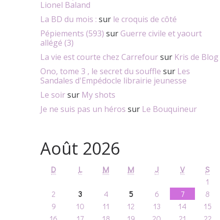
Lionel Baland
La BD du mois :
sur
le croquis de côté
Pépiements (593)
sur
Guerre civile et yaourt
allégé (3)
La vie est courte chez Carrefour
sur
Kris de Blog
Ono, tome 3 , le secret du souffle
sur
Les
Sandales d'Empédocle librairie jeunesse
Le soir
sur
My shots
Je ne suis pas un héros
sur
Le Bouquineur
Août 2026
D
L
M
M
J
V
S
1
2
3
4
5
6
7
8
9
10
11
12
13
14
15
16
17
18
19
20
21
22