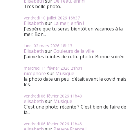
Elisabeth
sur
De l'eau, enfin!
Très belle photo.
vendredi 10
juillet 2026
16h37
Elisabeth
sur
La mer, enfin !
J'espère que tu seras bientôt en vacances à la
mer. Bon...
lundi 02
mars 2026
18h13
Elisabeth
sur
Couleurs de la ville
J'aime les teintes de cette photo. Bonne soirée.
mercredi 11
février 2026
21h01
nicéphore
sur
Musique
la photo date un peu, c'était avant le covid mais
les...
vendredi 06
février 2026
11h48
elisabeth
sur
Musique
C'est une photo récente ? C'est bien de faire de
la...
vendredi 06
février 2026
11h46
elisabeth
sur
Pauvre France !