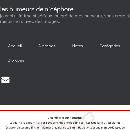
les humeurs de nicéphore
journal ni intime ni sérieux, au gré de mes humeurs, sans ordre ni
raison mais avec des images.
Accueil
À propos
Notes
Catégories
Archives
Créer un blog
sur
Hautetfort
Les derniers blogs mis à jour
|
Les dernières notes publiées
|
Les tags les plus populaires
Déclarer un contenu illicite
|
Mentions légales de ce blog
|
Hautetfort
est une marque déposée de