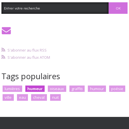
S'abonner au flux RSS
S'abonner au flux ATOM
Tags populaires
lumières
humeur
oiseaux
graffiti
humour
poésie
ville
eau
cheval
nuit