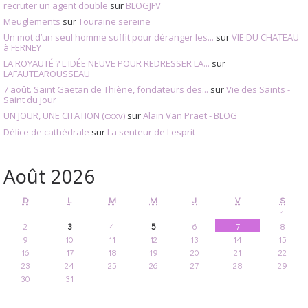
recruter un agent double
sur
BLOGJFV
Meuglements
sur
Touraine sereine
Un mot d’un seul homme suffit pour déranger les...
sur
VIE DU CHATEAU
à FERNEY
LA ROYAUTÉ ? L'IDÉE NEUVE POUR REDRESSER LA...
sur
LAFAUTEAROUSSEAU
7 août. Saint Gaëtan de Thiène, fondateurs des...
sur
Vie des Saints -
Saint du jour
UN JOUR, UNE CITATION (cxxv)
sur
Alain Van Praet - BLOG
Délice de cathédrale
sur
La senteur de l'esprit
Août 2026
D
L
M
M
J
V
S
1
2
3
4
5
6
7
8
9
10
11
12
13
14
15
16
17
18
19
20
21
22
23
24
25
26
27
28
29
30
31