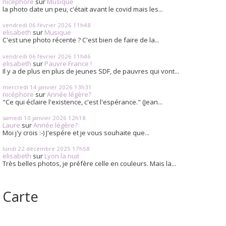
nicéphore
sur
Musique
la photo date un peu, c'était avant le covid mais les...
vendredi 06
février 2026
11h48
elisabeth
sur
Musique
C'est une photo récente ? C'est bien de faire de la...
vendredi 06
février 2026
11h46
elisabeth
sur
Pauvre France !
Il y a de plus en plus de jeunes SDF, de pauvres qui vont...
mercredi 14
janvier 2026
13h31
nicéphore
sur
Année légère?
"Ce qui éclaire l'existence, c'est l'espérance." (Jean...
samedi 10
janvier 2026
12h18
Laure
sur
Année légère?
Moi j'y crois :-) J'espére et je vous souhaite que...
lundi 22
décembre 2025
17h58
elisabeth
sur
Lyon la nuit
Très belles photos, je préfère celle en couleurs. Mais la...
Carte