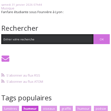
samedi 31
janvier 2026
07h44
Musique
Fanfare étudiante sous Fourvière à Lyon :
Rechercher
S'abonner au flux RSS
S'abonner au flux ATOM
Tags populaires
lumières
humeur
oiseaux
graffiti
humour
poésie