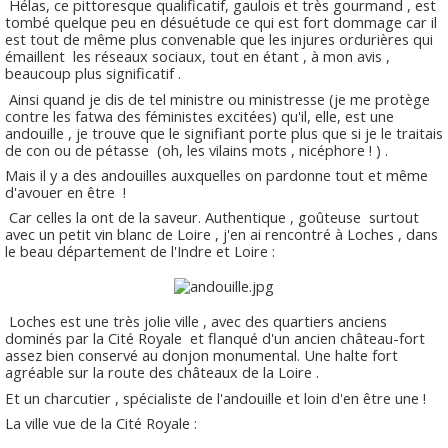
Hélas, ce pittoresque qualificatif, gaulois et très gourmand , est
tombé quelque peu en désuétude ce qui est fort dommage car il
est tout de même plus convenable que les injures ordurières qui
émaillent les réseaux sociaux, tout en étant , à mon avis ,
beaucoup plus significatif .
Ainsi quand je dis de tel ministre ou ministresse (je me protège
contre les fatwa des féministes excitées) qu'il, elle, est une
andouille , je trouve que le signifiant porte plus que si je le traitais
de con ou de pétasse (oh, les vilains mots , nicéphore ! ) .
Mais il y a des andouilles auxquelles on pardonne tout et même
d'avouer en être !
Car celles la ont de la saveur. Authentique , goûteuse surtout
avec un petit vin blanc de Loire , j'en ai rencontré à Loches , dans
le beau département de l'Indre et Loire :
Loches est une très jolie ville , avec des quartiers anciens
dominés par la Cité Royale et flanqué d'un ancien château-fort
assez bien conservé au donjon monumental. Une halte fort
agréable sur la route des châteaux de la Loire .
Et un charcutier , spécialiste de l'andouille et loin d'en être une !
La ville vue de la Cité Royale :