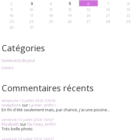
2
3
4
5
6
7
8
9
10
11
12
13
14
15
16
17
18
19
20
21
22
23
24
25
26
27
28
29
30
31
Catégories
humeur(s) du jour
Loisirs
Commentaires récents
dimanche 12
juillet 2026
22h36
nicéphore
sur
La mer, enfin !
En fin d'été seulement mais, par chance, j'ai une piscine...
vendredi 10
juillet 2026
16h37
Elisabeth
sur
De l'eau, enfin!
Très belle photo.
vendredi 10
juillet 2026
16h37