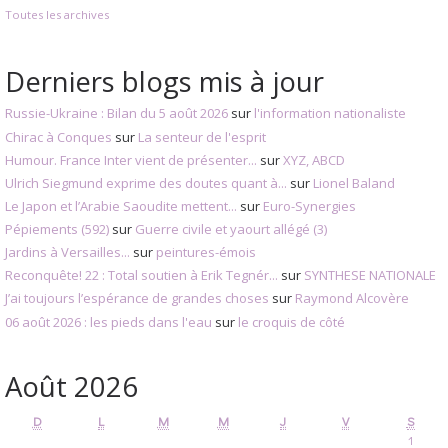
Toutes les archives
Derniers blogs mis à jour
Russie-Ukraine : Bilan du 5 août 2026
sur
l'information nationaliste
Chirac à Conques
sur
La senteur de l'esprit
Humour. France Inter vient de présenter...
sur
XYZ, ABCD
Ulrich Siegmund exprime des doutes quant à...
sur
Lionel Baland
Le Japon et l’Arabie Saoudite mettent...
sur
Euro-Synergies
Pépiements (592)
sur
Guerre civile et yaourt allégé (3)
Jardins à Versailles...
sur
peintures-émois
Reconquête! 22 : Total soutien à Erik Tegnér...
sur
SYNTHESE NATIONALE
J’ai toujours l’espérance de grandes choses
sur
Raymond Alcovère
06 août 2026 : les pieds dans l'eau
sur
le croquis de côté
Août 2026
D
L
M
M
J
V
S
1