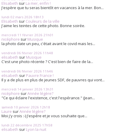
Elisabeth
sur
La mer, enfin !
J'espère que tu seras bientôt en vacances à la mer. Bon...
lundi 02
mars 2026
18h13
Elisabeth
sur
Couleurs de la ville
J'aime les teintes de cette photo. Bonne soirée.
mercredi 11
février 2026
21h01
nicéphore
sur
Musique
la photo date un peu, c'était avant le covid mais les...
vendredi 06
février 2026
11h48
elisabeth
sur
Musique
C'est une photo récente ? C'est bien de faire de la...
vendredi 06
février 2026
11h46
elisabeth
sur
Pauvre France !
Il y a de plus en plus de jeunes SDF, de pauvres qui vont...
mercredi 14
janvier 2026
13h31
nicéphore
sur
Année légère?
"Ce qui éclaire l'existence, c'est l'espérance." (Jean...
samedi 10
janvier 2026
12h18
Laure
sur
Année légère?
Moi j'y crois :-) J'espére et je vous souhaite que...
lundi 22
décembre 2025
17h58
elisabeth
sur
Lyon la nuit