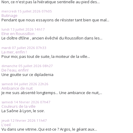
Non, ce n'est pas la hiératique sentinelle au pied des...
mercredi 15
juillet 2026
07h05
Butinage
Pendant que nous essayons de résister tant bien que mal...
lundi 13
juillet 2026
14h17
Elne en Roussillon
Le cloître d’Elne , ancien évêché du Roussillon dans les...
mardi 07
juillet 2026
07h33
La mer, enfin !
Pour moi, pas tout de suite, la moiteur de la ville...
dimanche 05
juillet 2026
08h27
De l'eau, enfin!
Une goutte sur ce dipladenia
samedi 04
juillet 2026
22h26
Ambiance de nuit
Je me suis absenté longtemps... Une ambiance de nuit,...
samedi 14
février 2026
07h47
Couleurs de la ville
La Saône à Lyon, le soir.
jeudi 12
février 2026
11h47
L'oeil
Vu dans une vitrine..Qui est-ce ? Argos, le géant aux...