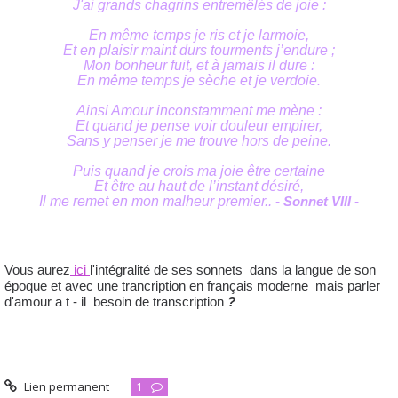
J'ai grands chagrins entremêlés de joie :
En même temps je ris et je larmoie,
Et en plaisir maint durs tourments j’endure ;
Mon bonheur fuit, et à jamais il dure :
En même temps je sèche et je verdoie.
Ainsi Amour inconstamment me mène :
Et quand je pense voir douleur empirer,
Sans y penser je me trouve hors de peine.
Puis quand je crois ma joie être certaine
Et être au haut de l’instant désiré,
Il me remet en mon malheur premier..
- Sonnet VIII -
Vous aurez
ici
l'intégralité de ses sonnets dans la langue de son
époque et avec une trancription en français moderne mais parler
d'amour a t - il besoin de transcription
?
Lien permanent
1