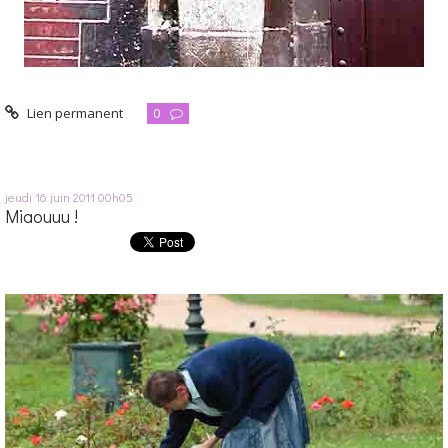
Lien permanent
0
jeudi 16
juin 2011
00h05
Miaouuu !