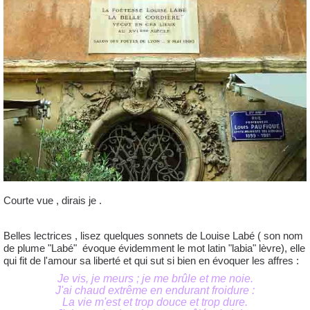
Courte vue , dirais je .
Belles lectrices , lisez quelques sonnets de Louise Labé ( son nom
de plume "Labé" évoque évidemment le mot latin "labia" lèvre), elle
qui fit de l'amour sa liberté et qui sut si bien en évoquer les affres :
Je vis, je meurs ; je me brûle et me noie.
J'ai chaud extrême en endurant froidure :
La vie m'est et trop douce et trop dure.