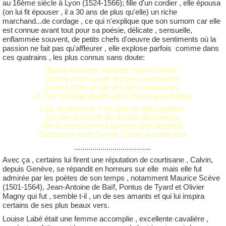
au 16ème siècle à Lyon (1524-1566); fille d'un cordier , elle épousa
(on lui fit épouser , il a 30 ans de plus qu'elle) un riche
marchand...de cordage , ce qui n'explique que son surnom car elle
est connue avant tout pour sa poésie, délicate , sensuelle,
enflammée souvent, de petits chefs d'oeuvre de sentiments où la
passion ne fait pas qu'affleurer , elle explose parfois comme dans
ces quatrains , les plus connus sans doute:
Baise m'encor, rebaise moy et baise :
Donne m'en un de tes plus savoureus,
Donne m'en un de tes plus amoureus :
Je t'en rendray quatre plus chaus que braise.
Las, te pleins tu ? ça que ce mal j'apaise,
En t'en donnant dix autres doucereus.
Ainsi meslans nos baisers tant heureus
Jouissons nous l'un de I'autre à notre aise.
......................................
Avec ça , certains lui firent une réputation de courtisane , Calvin,
depuis Genève, se répandit en horreurs sur elle mais elle fut
admirée par les poètes de son temps , notamment Maurice Scève
(1501-1564), Jean-Antoine de Baïf, Pontus de Tyard et Olivier
Magny qui fut , semble t-il , un de ses amants et qui lui inspira
certains de ses plus beaux vers.
Louise Labé était une femme accomplie , excellente cavalière ,