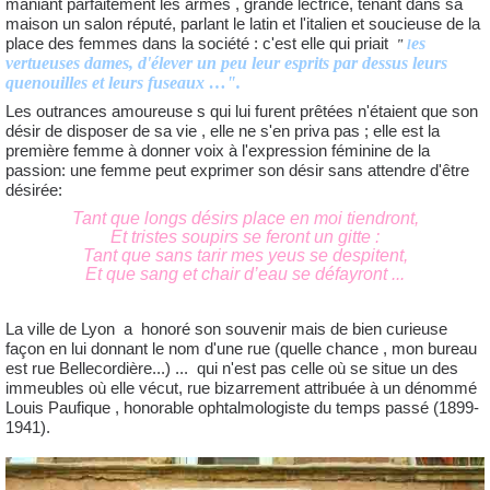
maniant parfaitement les armes , grande lectrice, tenant dans sa
maison un salon réputé, parlant le latin et l'italien et soucieuse de la
es
place des femmes dans la société : c'est elle qui priait
"
l
vertueuses dames, d'élever un peu leur esprits par dessus leurs
quenouilles et leurs fuseaux …".
Les outrances amoureuse s qui lui furent prêtées n'étaient que son
désir de disposer de sa vie , elle ne s'en priva pas ; elle est la
première femme à donner voix à l'expression féminine de la
passion: une femme peut exprimer son désir sans attendre d'être
désirée:
Tant que longs désirs place en moi tiendront,
Et tristes soupirs se feront un gitte :
Tant que sans tarir mes yeus se despitent,
Et que sang et chair d’eau se défayront ...
La ville de Lyon a honoré son souvenir mais de bien curieuse
façon en lui donnant le nom d'une rue (quelle chance , mon bureau
est rue Bellecordière...) ... qui n'est pas celle où se situe un des
immeubles où elle vécut, rue bizarrement attribuée à un dénommé
Louis Paufique , honorable ophtalmologiste du temps passé (1899-
1941).