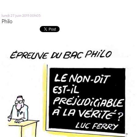
lundi 27
juin 2011
00h05
Philo