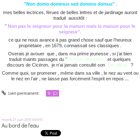
"Non domo dominus sed domino domus" .
mes belles lectrices, férues de belles lettres et de jardinage auront
traduit aussitôt :
"
Non pas le seigneur pour la maison mais la maison pour le
seigneur".
ce qui ne nous avance à pas grand chose sauf que l'heureux
propriétaire , en 1679, connaissait ses classiques .
Oserais je avouer que , dans ma prime jeunesse , si j'ai bien
traduit maints passages du "
De Viris Iillustribus"
et quelques
discours de Cicéron, je n'ai jamais consulté son
"De officiis"
?
Comme quoi, se promener , même dans sa ville , le nez au vent ou
le nez en l'air , ne laisse pas forcément l'esprit en repos ...
Lien permanent
0
mardi 21
juin 2011
00h15
Au bord de l'eau